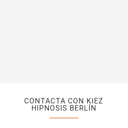
pasadas en las que surgió el problema, sino que
empezamos mucho antes, lo que permite que las
situaciones posteriores también se curen
para la mayoría de los clientes el trabajo es una
experiencia muy intensa
A menudo se resuelven problemas que han sido
perturbadores pero de los que no se era realmente
consciente de antemano
CONTACTA CON KIEZ
HIPNOSIS BERLÍN