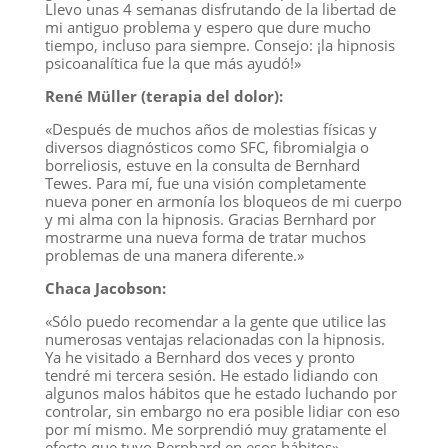
Llevo unas 4 semanas disfrutando de la libertad de
mi antiguo problema y espero que dure mucho
tiempo, incluso para siempre. Consejo: ¡la hipnosis
psicoanalítica fue la que más ayudó!»
René Müller (terapia del dolor):
«Después de muchos años de molestias físicas y
diversos diagnósticos como SFC, fibromialgia o
borreliosis, estuve en la consulta de Bernhard
Tewes. Para mí, fue una visión completamente
nueva poner en armonía los bloqueos de mi cuerpo
y mi alma con la hipnosis. Gracias Bernhard por
mostrarme una nueva forma de tratar muchos
problemas de una manera diferente.»
Chaca Jacobson:
«Sólo puedo recomendar a la gente que utilice las
numerosas ventajas relacionadas con la hipnosis.
Ya he visitado a Bernhard dos veces y pronto
tendré mi tercera sesión. He estado lidiando con
algunos malos hábitos que he estado luchando por
controlar, sin embargo no era posible lidiar con eso
por mí mismo. Me sorprendió muy gratamente el
efecto que tuvo Bernhard en esos hábitos».