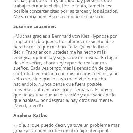
fechas, porque al fin y al cabo hay personas que
trabajan durante el día. Por lo tanto, también es
posible concertar citas por las tardes y los sábados.
Me va muy bien. Así es como tiene que ser».
Susanne Lousanne:
«Muchas gracias a Bernhard von Kiez Hypnose por
limpiar mis bloqueos. Por último, me siento libre
para hacer lo que me hace feliz. Quién lo iba a
decir. Trabajar con ustedes me ha hecho más
enérgica, optimista y segura de mí misma. En lugar
de sólo soñar, ahora soy capaz de realizar mis
sueños. Cada vez tengo más la sensación de que
controlo bien mi vida con mis propios medios, y no
sólo eso, sino que incluso me divierto mucho
haciéndolo. Nunca pensé que fuera posible
moverse tanto en unas pocas semanas. Es obvio
que tienes una buena educación y que sabes de lo
que hablas… por desgracia, hay otros realmente.
¡Merci, merci!»
Analena Ratke:
«Hola, sí qué puedo decir, ya tuve un problema más
grave y también probé con otro hipnoterapeuta.