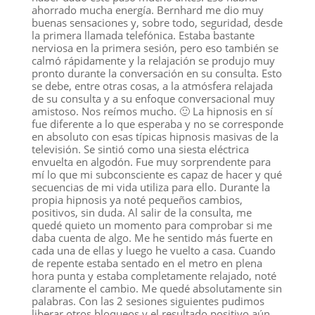
ahorrado mucha energía. Bernhard me dio muy
buenas sensaciones y, sobre todo, seguridad, desde
la primera llamada telefónica. Estaba bastante
nerviosa en la primera sesión, pero eso también se
calmó rápidamente y la relajación se produjo muy
pronto durante la conversación en su consulta. Esto
se debe, entre otras cosas, a la atmósfera relajada
de su consulta y a su enfoque conversacional muy
amistoso. Nos reímos mucho. 🙂 La hipnosis en sí
fue diferente a lo que esperaba y no se corresponde
en absoluto con esas típicas hipnosis masivas de la
televisión. Se sintió como una siesta eléctrica
envuelta en algodón. Fue muy sorprendente para
mí lo que mi subconsciente es capaz de hacer y qué
secuencias de mi vida utiliza para ello. Durante la
propia hipnosis ya noté pequeños cambios,
positivos, sin duda. Al salir de la consulta, me
quedé quieto un momento para comprobar si me
daba cuenta de algo. Me he sentido más fuerte en
cada una de ellas y luego he vuelto a casa. Cuando
de repente estaba sentado en el metro en plena
hora punta y estaba completamente relajado, noté
claramente el cambio. Me quedé absolutamente sin
palabras. Con las 2 sesiones siguientes pudimos
liberar otros bloqueos y el resultado positivo aún