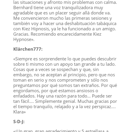
las situaciones y afronto mis problemas con calma.
Bernhard tiene una voz tranquilizadora muy
agradable que es un placer seguir allá donde va.
Me convencieron mucho las primeras sesiones y
también voy a hacer una deshabituación tabáquica
con Kiez Hipnosis, ya le ha funcionado a un amigo.
Gracias. Recomiendo encarecidamente Kiez
Hypnose».
Klärchen777:
«Siempre es sorprendente lo que puedes descubrir
sobre ti mismo con un apoyo tan grande a tu lado.
Cosas que a veces se sospechan y que, sin
embargo, no se aceptan al principio, pero que nos
toman en serio y nos comprometen y sólo nos
preguntamos por qué somos tan extraños. Por qué
engordamos, por qué estamos ansiosos o
enfadados. Hay una razón para todo… Puede ser
tan fácil…. Simplemente genial. Muchas gracias por
el tiempo tranquilo, relajado y a la vez perspicaz….
Klara»
S-D-J:
«¡Un gran, gran agradecimiento y 5 estrellas+ a