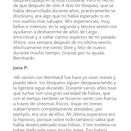
despreocupada en la vida cotidiana. Pero el hecho
de que después de sólo 4 días mi bloqueo, que se
había desarrollado durante años, prácticamente se
disolviera, era algo que no había esperado ni en
mis sueños más salvajes. Mis experiencias, muy
bellas e intensas, en la segunda y tercera sesión me
ayudaron a deshacerme de años de carga
emocional y a soltar ciertos aspectos de mi pasado.
Ahora, una semana después de mi última sesión,
efectivamente me siento libre y feliz de nuevo
durante mucho tiempo. Gracias por tu ayuda,
Bernhard».
Jana P:
«Mi sesión con Bernhard fue hace ya unos meses y
puedo decir: los bloqueos siguen desapareciendo y
la ligereza sigue durando. Durante varios años tuve
que luchar con una gran variedad de fobias, que
con el tiempo también se hicieron sentir con fuerza
a través de síntomas físicos. Viajar en trenes
subterráneos completamente atestados, por
ejemplo, era uno de ellos. Mi última esperanza era
la hipnosis, porque sobre todo tampoco sabía qué
había desencadenado esas fobias. Y me molesta no
haber dado este paso mucho antes. Eso habría