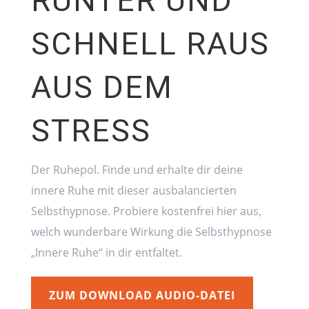
RUNTER UND
SCHNELL RAUS
AUS DEM
STRESS
Der Ruhepol. Finde und erhalte dir deine
innere Ruhe mit dieser ausbalancierten
Selbsthypnose. Probiere kostenfrei hier aus,
welch wunderbare Wirkung die Selbsthypnose
„Innere Ruhe“ in dir entfaltet.
ZUM DOWNLOAD AUDIO-DATEI